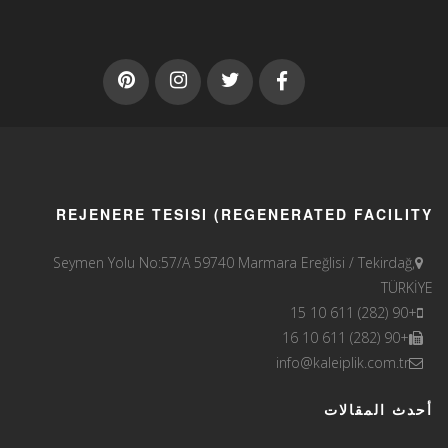
REJENERE TESISI (REGENERATED FACILITY
Seymen Yolu No:57/A 59740 Marmara Ereğlisi / Tekirdağ,
TÜRKİYE
+90 (282) 611 10 15
+90 (282) 611 10 16
info@kaleiplik.com.tr
أحدث المقالات